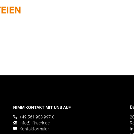
EIEN
NIMM KONTAKT MIT UNS AUF
Ü
+49 561 953 997-0
20
info@liftwerk.de
Ro
Kontakformular
In