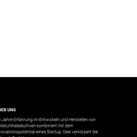
BER UNS
 Jahre Erfahrung im Entwickeln und Herstellen von
llstuhlhebebühnen kombiniert mit dem
novationspotential eines Startup: Dies verkörpert die