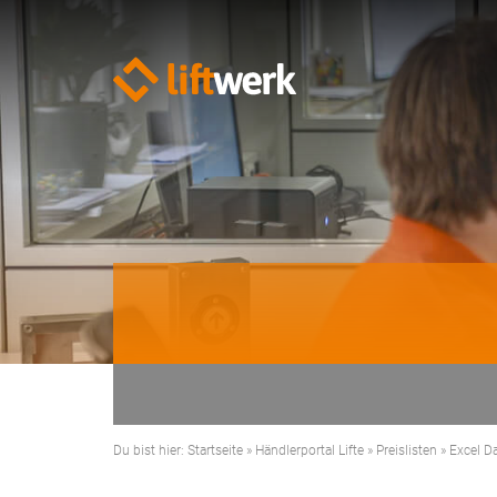
Du bist hier:
Startseite
»
Händlerportal Lifte
»
Preislisten
»
Excel D