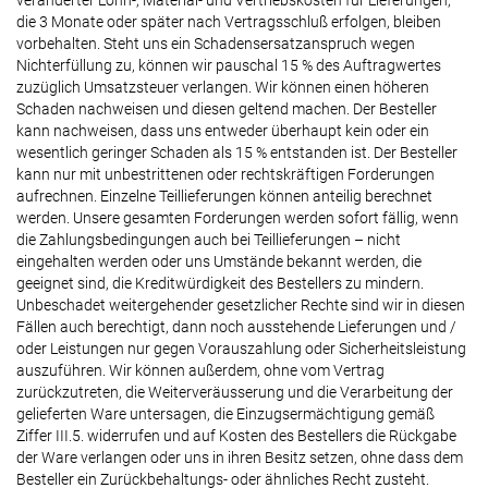
veränderter Lohn-, Material- und Vertriebskosten für Lieferungen,
die 3 Monate oder später nach Vertragsschluß erfolgen, bleiben
vorbehalten. Steht uns ein Schadensersatzanspruch wegen
Nichterfüllung zu, können wir pauschal 15 % des Auftragwertes
zuzüglich Umsatzsteuer verlangen. Wir können einen höheren
Schaden nachweisen und diesen geltend machen. Der Besteller
kann nachweisen, dass uns entweder überhaupt kein oder ein
wesentlich geringer Schaden als 15 % entstanden ist. Der Besteller
kann nur mit unbestrittenen oder rechtskräftigen Forderungen
aufrechnen. Einzelne Teillieferungen können anteilig berechnet
werden. Unsere gesamten Forderungen werden sofort fällig, wenn
die Zahlungsbedingungen auch bei Teillieferungen – nicht
eingehalten werden oder uns Umstände bekannt werden, die
geeignet sind, die Kreditwürdigkeit des Bestellers zu mindern.
Unbeschadet weitergehender gesetzlicher Rechte sind wir in diesen
Fällen auch berechtigt, dann noch ausstehende Lieferungen und /
oder Leistungen nur gegen Vorauszahlung oder Sicherheitsleistung
auszuführen. Wir können außerdem, ohne vom Vertrag
zurückzutreten, die Weiterveräusserung und die Verarbeitung der
gelieferten Ware untersagen, die Einzugsermächtigung gemäß
Ziffer III.5. widerrufen und auf Kosten des Bestellers die Rückgabe
der Ware verlangen oder uns in ihren Besitz setzen, ohne dass dem
Besteller ein Zurückbehaltungs- oder ähnliches Recht zusteht.