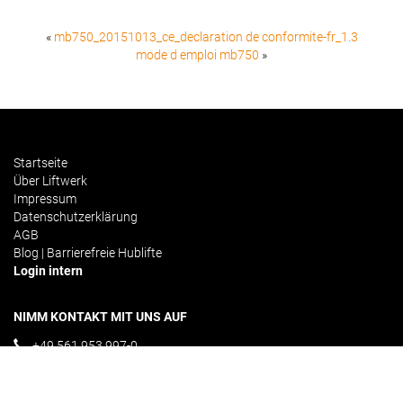
«
mb750_20151013_ce_declaration de conformite-fr_1.3
mode d emploi mb750
»
Startseite
Über Liftwerk
Impressum
Datenschutzerklärung
AGB
Blog | Barrierefreie Hublifte
Login intern
NIMM KONTAKT MIT UNS AUF
+49 561 953 997-0
info@liftwerk.de
Kontakformular