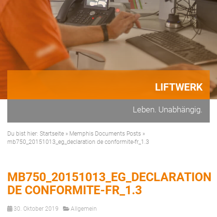
LIFTWERK
Leben. Unabhängig.
Du bist hier:
Startseite
»
Memphis Documents Posts
»
mb750_20151013_eg_declaration de conformite-fr_1.3
MB750_20151013_EG_DECLARATION
DE CONFORMITE-FR_1.3
30. Oktober 2019
Allgemein