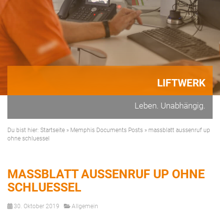
LIFTWERK
Leben. Unabhängig.
Du bist hier:
Startseite
»
Memphis Documents Posts
»
massblatt aussenruf up
ohne schluessel
MASSBLATT AUSSENRUF UP OHNE
SCHLUESSEL
30. Oktober 2019
Allgemein