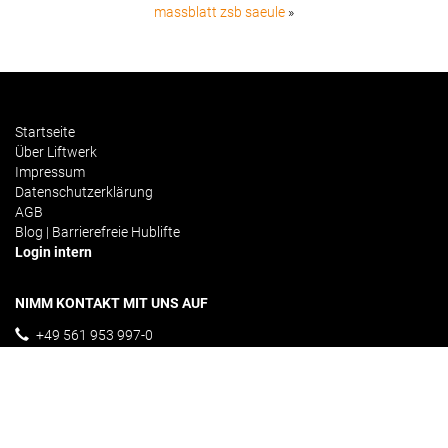
massblatt zsb saeule
»
Startseite
Über Liftwerk
Impressum
Datenschutzerklärung
AGB
Blog | Barrierefreie Hublifte
Login intern
NIMM KONTAKT MIT UNS AUF
+49 561 953 997-0
info@liftwerk.de
Kontakformular