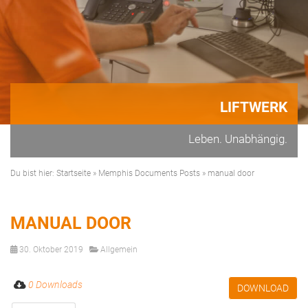
LIFTWERK
Leben. Unabhängig.
Du bist hier:
Startseite
»
Memphis Documents Posts
»
manual door
MANUAL DOOR
30. Oktober 2019
Allgemein
0 Downloads
DOWNLOAD