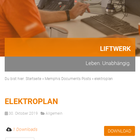
LIFTWERK
Leben. Unabhängig.
Du bist hier:
Startseite
»
Memphis Documents Posts
»
elektroplan
ELEKTROPLAN
30. Oktober 2019
Allgemein
1 Downloads
DOWNLOAD