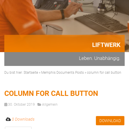
LIFTWERK
Leben. Unabhängig.
Du bist hier:
Startseite
»
Memphis Documents Posts
»
column for call button
COLUMN FOR CALL BUTTON
30. Oktober 2019
Allgemein
0 Downloads
DOWNLOAD