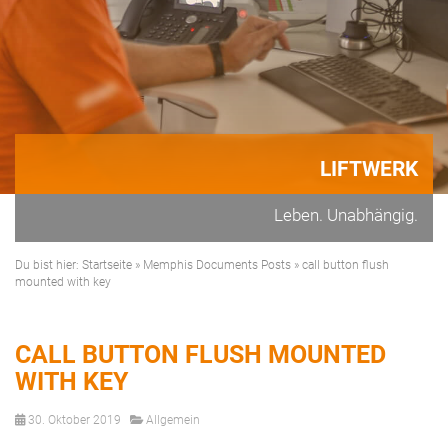
LIFTWERK
Leben. Unabhängig.
Du bist hier:
Startseite
»
Memphis Documents Posts
»
call button flush
mounted with key
CALL BUTTON FLUSH MOUNTED
WITH KEY
30. Oktober 2019
Allgemein