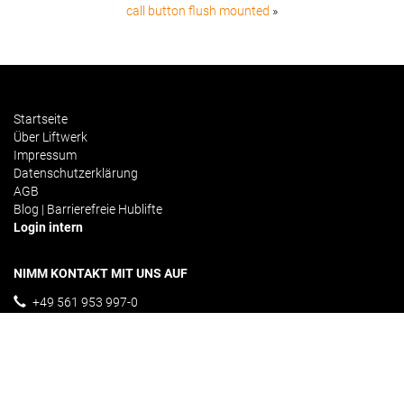
call button flush mounted
»
Startseite
Über Liftwerk
Impressum
Datenschutzerklärung
AGB
Blog | Barrierefreie Hublifte
Login intern
NIMM KONTAKT MIT UNS AUF
+49 561 953 997-0
info@liftwerk.de
Kontakformular