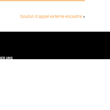
bouton d appel externe encastre
»
BER UNS
 Jahre Erfahrung im Entwickeln und Herstellen von
llstuhlhebebühnen kombiniert mit dem
novationspotential eines Startup: Dies verkörpert die
ftwerk GmbH.