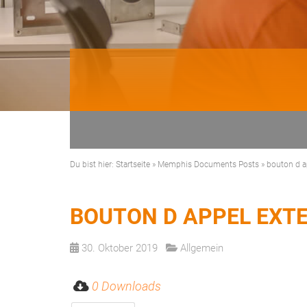
Du bist hier:
Startseite
»
Memphis Documents Posts
»
bouton d a
BOUTON D APPEL EXT
30. Oktober 2019
Allgemein
0 Downloads