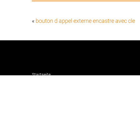
«
bouton d appel externe encastre avec cle
Startseite
Über Liftwerk
Impressum
Datenschutzerklärung
AGB
Blog | Barrierefreie Hublifte
Login intern
Copyright © Liftwerk GmbH
·
Webdesign von
lopri.com