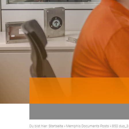
Du bist hier:
Startseite
»
Memphis Documents Posts
»
850 duo_3