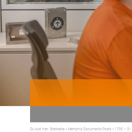
Du bist hier:
Startseite
»
Memphis Documents Posts
»
1700 – 31