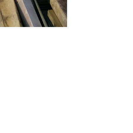
1400 – 15
»
BER UNS