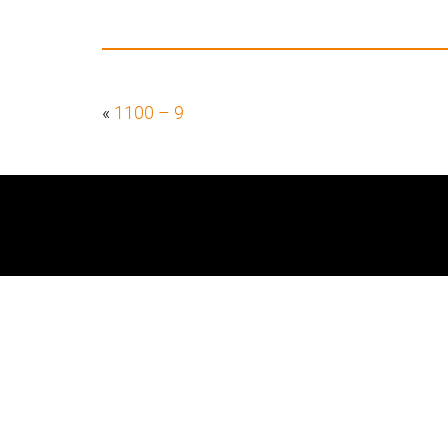
«
1100 – 9
Startseite
Über Liftwerk
Impressum
Datenschutzerklärung
AGB
Blog | Barrierefreie Hublifte
Login intern