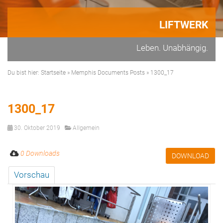
LIFTWERK
Leben. Unabhängig.
Du bist hier:
Startseite
»
Memphis Documents Posts
»
1300_17
1300_17
30. Oktober 2019
Allgemein
0 Downloads
DOWNLOAD
Vorschau