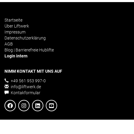
Startseite
Über Liftwerk
Impressum
Datenschutzerklärung
AGB
Blog | Barrierefreie Hublifte
Login intern
NIMM KONTAKT MIT UNS AUF
+49 561 953 997-0
info@liftwerk.de
Kontakformular
ÜBER UNS
20 Jahre Erfahrung im Entwickeln und Herstellen von