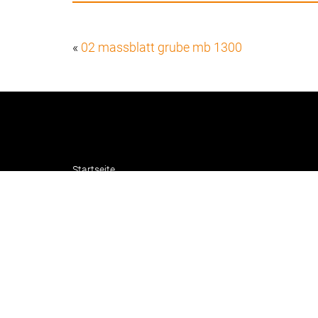
«
02 massblatt grube mb 1300
Startseite
Über Liftwerk
Impressum
Datenschutzerklärung
AGB
Blog | Barrierefreie Hublifte
Login intern
Copyright © Liftwerk GmbH
·
Webdesign von
lopri.com