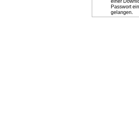
einer Downl
Passwort ein
gelangen.