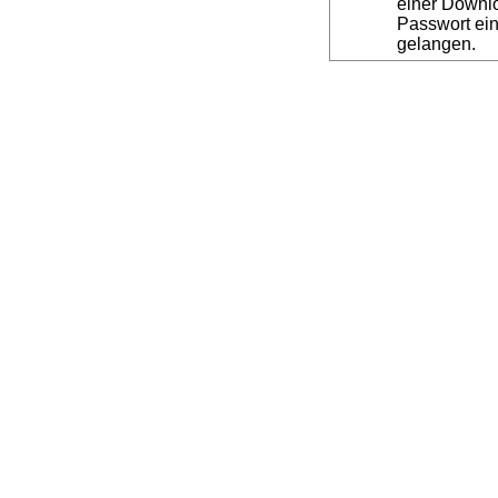
einer Downl
Passwort ein
gelangen.