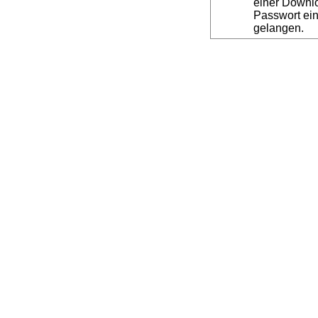
einer Downl
Passwort ein
gelangen.