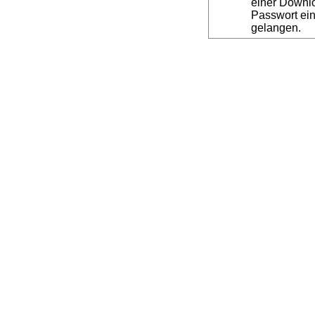
einer Downl
Passwort ein
gelangen.